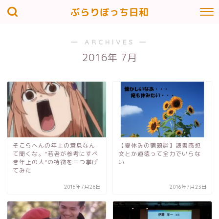
ぶらりぼっち日和
― ARCHIVES ―
2016年 7月
そこらへんの年上の意見なん
【夏休みの宿題論】読書感想
て聞くな。”若者が参考にすべ
文とか道徳って全力でいらな
き年上の人”の特徴を三つ挙げ
い
てみた
2016年7月26日
2016年7月23日