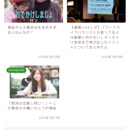
理由やら大義名分を求めすぎ
【複業LIVEレポ】「ワークラ
る人なんなの？
イフバランスとか言ってる人
は副業に向かない」ぶっちゃ
け発言まで飛び出したイベン
トについてまとめたよ
2016年7月20日
2016年7月19日
Uncategorized
「就活は恋愛と同じ！」←こ
の意見が大嫌いな三つの理由
2016年7月17日