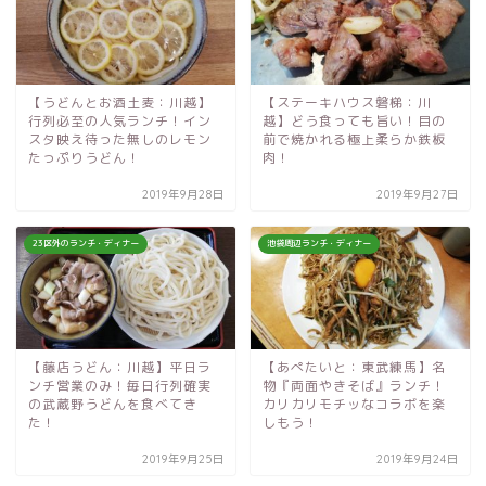
【うどんとお酒土麦：川越】
【ステーキハウス磐梯：川
行列必至の人気ランチ！イン
越】どう食っても旨い！目の
スタ映え待った無しのレモン
前で焼かれる極上柔らか鉄板
たっぷりうどん！
肉！
2019年9月28日
2019年9月27日
23区外のランチ・ディナー
池袋周辺ランチ・ディナー
【藤店うどん：川越】平日ラ
【あぺたいと：東武練馬】名
ンチ営業のみ！毎日行列確実
物『両面やきそば』ランチ！
の武蔵野うどんを食べてき
カリカリモチッなコラボを楽
た！
しもう！
2019年9月25日
2019年9月24日