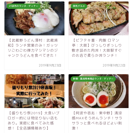
23区外のランチ・ディナー
旅先グルメ
【武蔵野うどん澤村：武蔵浦
【ビフテキ重・肉飯 ロマン
和】ランチ営業のみ！ガッツ
亭：大阪】びっしりぎっしり
リごわごわ弾力マシマシのジ
敷き詰めた肉丼！大阪駅すぐ
ャンクうどんを食べてきた！
のお店で柔らか丼ランチ！
2019年9月23日
2019年9月22日
新宿・高田馬場周辺ランチ・ディナー
【盛りもり祭2019】大食いブ
【阿波や壱兆：東中野】清涼
ロガー的には物足りない店も
感MAXそうめんランチ！サラ
あり。実際に食べてみた感
サラっと食べれるほどよい刺
想！【全店舗情報あり】
激！