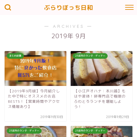
ぶらりぼっち日和
― ARCHIVES ―
2019年 9月
まとめ記事
23区外のランチ・ディナー
【2019年9月版】今月紹介し
【小江戸オハナ：本川越】も
た中で特にオススメのお店
はや液体！卵専門店で極限の
BEST5！【営業時間やアクセ
ふわとろランチを堪能しよ
ス情報あり】
う！
2019年9月30日
2019年9月29日
23区外のランチ・ディナー
23区外のランチ・ディナー