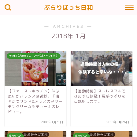
ぶらりぼっち日和
― ARCHIVES ―
2018年 1月
その他（大規模チェーンや限定イベント等）
【ファーストキッチン】味は
【通勤時間】ストレスフルで
良いがバランスは微妙。『海
ひたすら無駄！悪夢っぷりを
老かつサンド&アラスカ産サー
ご説明します。
モンクリームシチュー』のレ
ビュー。
2018年1月31日
2018年1月26日
旅先グルメ
旅先グルメ