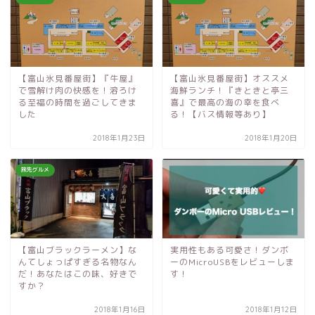
【富山氷見番屋街】『牛屋』
【富山氷見番屋街】オススメ
で雪解け肉の快感を！溶ろけ
海鮮ランチ！『きときと亭三
る至福の時間を過ごしてきま
喜』で最高の海の幸を食べ
した
る！【バス情報等あり】
2018年1月23日
2018年1月20日
旅先グルメ
【富山ブラックラーメン】な
実用性もある可愛さ！ダンボ
んてしょっぱすぎる名物なん
ーのMicroUSBをレビューしま
だ！あなたはこの味、好きで
す！
すか？
2018年1月16日
2018年1月12日