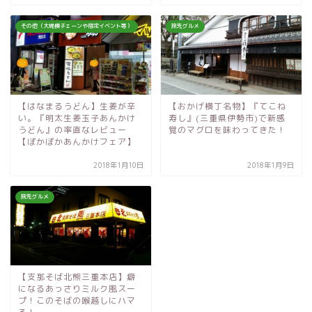
その他（大規模チェーンや限定イベント等）
旅先グルメ
【はなまるうどん】生姜が辛
【おかげ横丁名物】『てこね
い。『明太生姜玉子あんかけ
寿し』(三重県伊勢市)で新感
うどん』の率直なレビュー
覚のマグロを味わってきた！
【ぽかぽかあんかけフェア】
2018年1月10日
2018年1月9日
旅先グルメ
【支那そば北熊三重本店】癖
になるあっさりミルク風スー
プ！このそばの喉越しにハマ