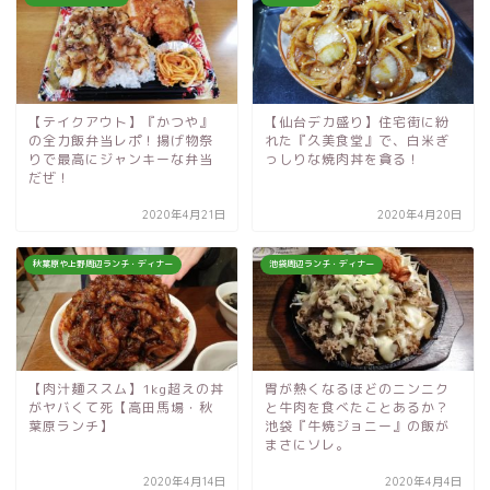
【テイクアウト】『かつや』
【仙台デカ盛り】住宅街に紛
の全力飯弁当レポ！揚げ物祭
れた『久美食堂』で、白米ぎ
りで最高にジャンキーな弁当
っしりな焼肉丼を貪る！
だぜ！
2020年4月21日
2020年4月20日
秋葉原や上野周辺ランチ・ディナー
池袋周辺ランチ・ディナー
【肉汁麺ススム】1kg超えの丼
胃が熱くなるほどのニンニク
がヤバくて死【高田馬場・秋
と牛肉を食べたことあるか？
葉原ランチ】
池袋『牛焼ジョニー』の飯が
まさにソレ。
2020年4月14日
2020年4月4日