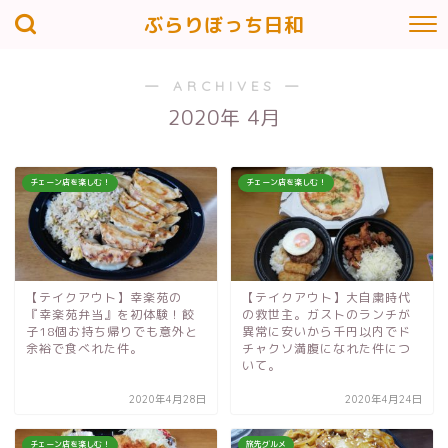
ぶらりぼっち日和
― ARCHIVES ―
2020年 4月
チェーン店を楽しむ！
チェーン店を楽しむ！
【テイクアウト】幸楽苑の
【テイクアウト】大自粛時代
『幸楽苑弁当』を初体験！餃
の救世主。ガストのランチが
子18個お持ち帰りでも意外と
異常に安いから千円以内でド
余裕で食べれた件。
チャクソ満腹になれた件につ
いて。
2020年4月28日
2020年4月24日
チェーン店を楽しむ！
旅先グルメ