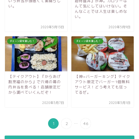
いう弁当が頭悪くて素晴らし
超特盛丼』が神。カロリーな
い。
んて気にしてはいけない。そ
んなことでは人生は楽しめな
い。
2020年5月13日
2020年5月9日
チェーン店を楽しむ！
チェーン店を楽しむ！
【テイクアウト】『からあげ
【神=バーガーキング】テイク
割烹福のから』で穴場の幕の
アウト限定でバーガー1個無料
内弁当を食べる！店舗限定だ
サービス！どう考えても狂っ
から調べていくんだぞ！
てるぜ。
2020年5月7日
2020年5月1日
...
1
2
46