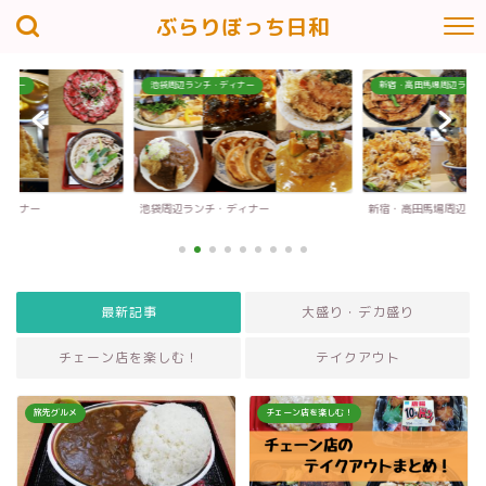
ぶらりぼっち日和
ィナー
池袋周辺ランチ・ディナー
新宿・高田馬場周辺ランチ
ディナー
池袋周辺ランチ・ディナー
新宿・高田馬場周辺ラ
最新記事
大盛り・デカ盛り
チェーン店を楽しむ！
テイクアウト
旅先グルメ
チェーン店を楽しむ！