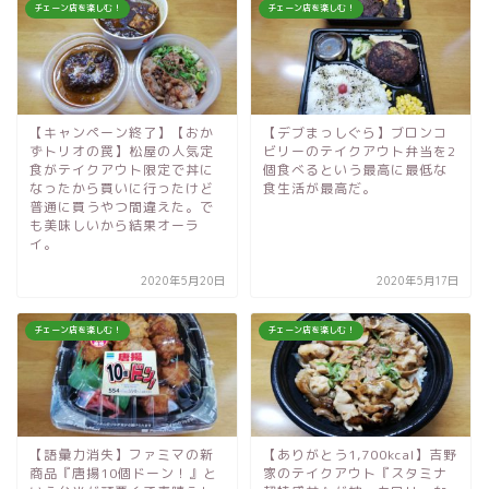
チェーン店を楽しむ！
チェーン店を楽しむ！
【キャンペーン終了】【おか
【デブまっしぐら】ブロンコ
ずトリオの罠】松屋の人気定
ビリーのテイクアウト弁当を2
食がテイクアウト限定で丼に
個食べるという最高に最低な
なったから買いに行ったけど
食生活が最高だ。
普通に買うやつ間違えた。で
も美味しいから結果オーラ
イ。
2020年5月20日
2020年5月17日
チェーン店を楽しむ！
チェーン店を楽しむ！
【語彙力消失】ファミマの新
【ありがとう1,700kcal】吉野
商品『唐揚10個ドーン！』と
家のテイクアウト『スタミナ