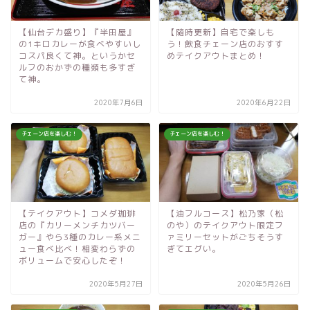
【仙台デカ盛り】『半田屋』
【随時更新】自宅で楽しも
の1キロカレーが食べやすいし
う！飲食チェーン店のおすす
コスパ良くて神。というかセ
めテイクアウトまとめ！
ルフのおかずの種類も多すぎ
て神。
2020年7月6日
2020年6月22日
チェーン店を楽しむ！
チェーン店を楽しむ！
【テイクアウト】コメダ珈琲
【油フルコース】松乃家（松
店の『カリーメンチカツバー
のや）のテイクアウト限定フ
ガー』やら3種のカレー系メニ
ァミリーセットがごちそうす
ュー食べ比べ！相変わらずの
ぎてエグい。
ボリュームで安心したぞ！
2020年5月27日
2020年5月26日