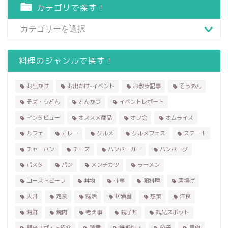
カテゴリで探す！
料理のジャンルで探す！
お出かけ
お出かけ-イベント
お散歩記事
そうめん
そば・うどん
とんかつ
イベントレポート
インタビュー
オススメ商品
オフ会
オムライス
カフェ
カレー
グルメ
グルメフェス
ステーキ
チャーハン
チーズ
ハンバーガー
ハンバーグ
パスタ
パン
メンチカツ
ラーメン
ローストビーフ
丼物
仕事
卵料理
唐揚げ
天丼
定食
就活
居酒屋
惣菜
洋食
海鮮
焼肉
考え事
親子丼
観光スポット