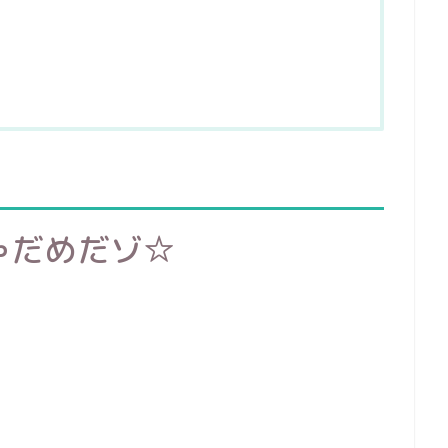
ゃだめだゾ☆
！