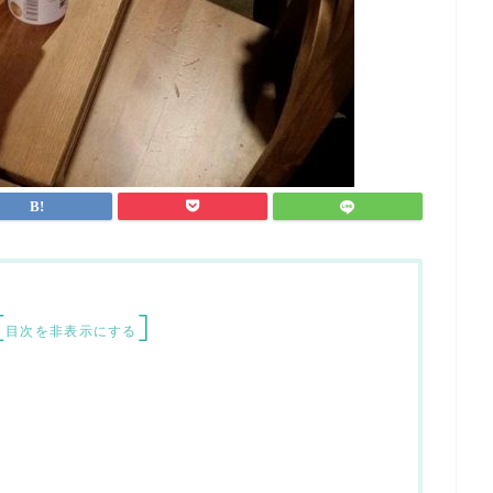
[
]
目次を非表示にする