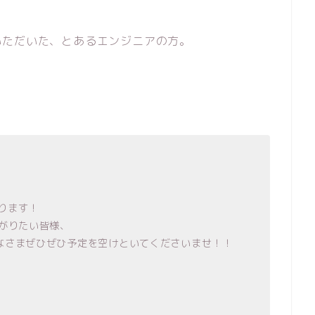
いただいた、とあるエンジニアの方。
やります！
がりたい皆様、
なさまぜひぜひ予定を空けといてくださいませ！！