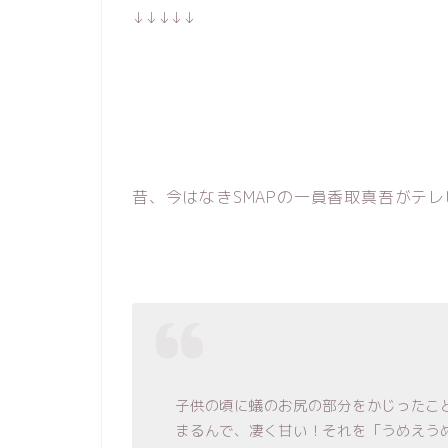
↓↓↓↓↓
昔、今はなきSMAPの一員香取真吾がテ
子供の頃に蟻のお尻の部分をかじったこ
まるんで、凄く甘い！それを「うめえう