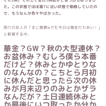
ぐに2時。その上で翌日5時起きと言う日もありまし
た。この状態でほぼ週7に近い状態で勤務していたの
で、もうなんか色々やばかった。
周りの友人が「まじ激務wでも今日は華金だわあい！」
と歓喜する中、
華金？GW？秋の大型連休？
お盆休み？
むしろ僕ら本番
だけど？休みとかゆとりな
のなんなの？こちとら月初
に休んだと思ったら次の休
みが月末辺りのみとかザラ
なんだが？土日連続休みと
か最後にいつ取ったか分か