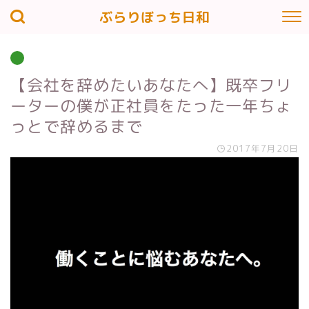
ぶらりぼっち日和
【会社を辞めたいあなたへ】既卒フリ
ーターの僕が正社員をたった一年ちょ
っとで辞めるまで
2017年7月20日