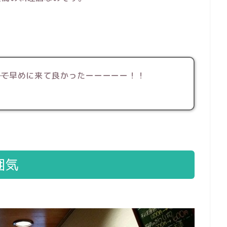
って
早めに来て良かったーーーーー！！
囲気