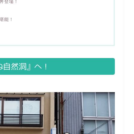
丼登場！
堪能！
ね自然洞』へ！