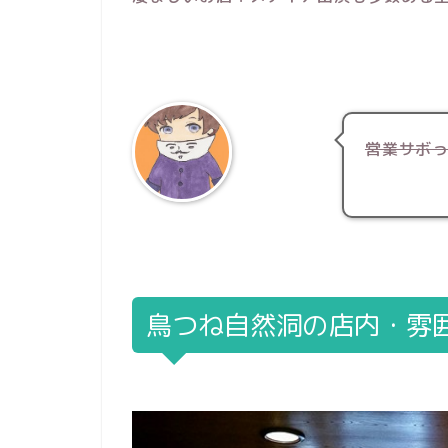
営業サボ
鳥つね自然洞の店内・雰