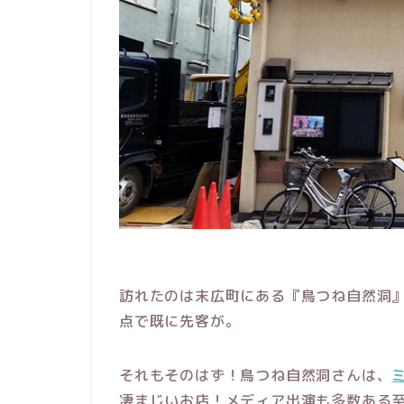
訪れたのは末広町にある『鳥つね自然洞』
点で既に先客が。
それもそのはず！鳥つね自然洞さんは、
凄まじいお店！メディア出演も多数ある