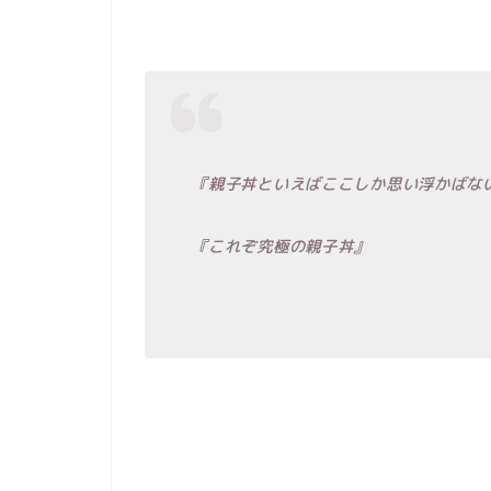
『親子丼といえばここしか思い浮かばな
『これぞ究極の親子丼
』