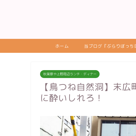
ホーム
当ブログ『ぶらりぼっち
秋葉原や上野周辺ランチ・ディナー
【鳥つね自然洞】末広
に酔いしれろ！