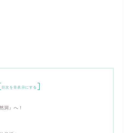
[
]
目次を非表示にする
然洞』へ！