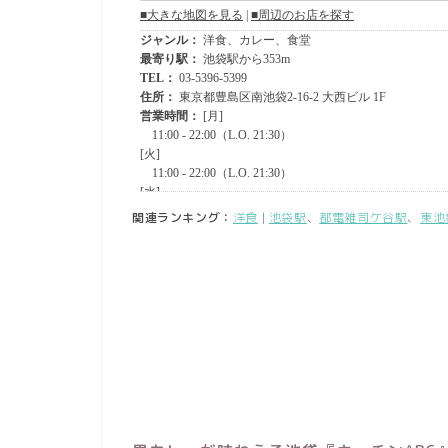
関連ランキング：
洋食
|
池袋駅
、
都電雑司ケ谷駅
、
東池