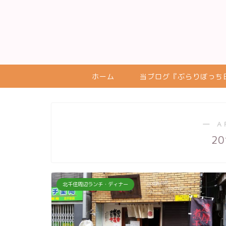
ホーム
当ブログ『ぶらりぼっち
― A
20
北千住周辺ランチ・ディナー