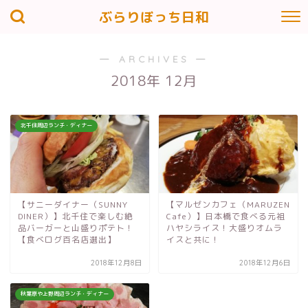
ぶらりぼっち日和
― ARCHIVES ―
2018年 12月
北千住周辺ランチ・ディナー
【サニーダイナー（SUNNY
【マルゼンカフェ（MARUZEN
DINER）】北千住で楽しむ絶
Cafe）】日本橋で食べる元祖
品バーガーと山盛りポテト！
ハヤシライス！大盛りオムラ
【食べログ百名店選出】
イスと共に！
2018年12月8日
2018年12月6日
秋葉原や上野周辺ランチ・ディナー