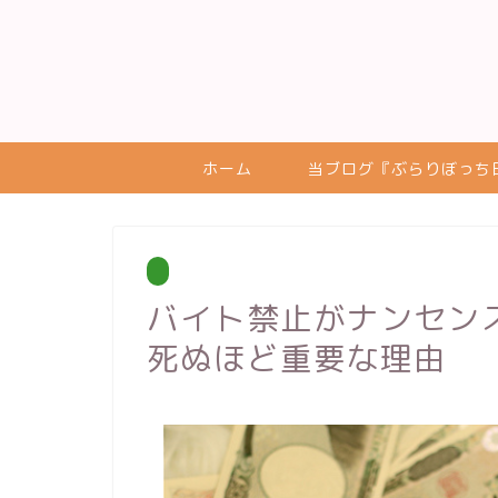
ホーム
当ブログ『ぶらりぼっち
バイト禁止がナンセン
死ぬほど重要な理由