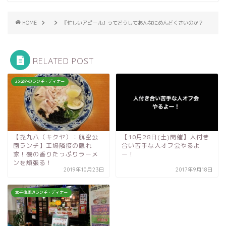
HOME
『忙しいアピール』ってどうしてあんなにめんどくさいのか？
RELATED POST
23区外のランチ・ディナー
【㐂九八（キクヤ）：航空公
【10月28日(土)開催】人付き
園ランチ】工場隣接の隠れ
合い苦手な人オフ会やるよ
家！磯の香りたっぷりラーメ
ー！
ンを頬張る！
2019年10月23日
2017年9月18日
北千住周辺ランチ・ディナー