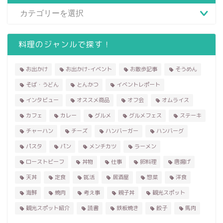
料理のジャンルで探す！
お出かけ
お出かけ-イベント
お散歩記事
そうめん
そば・うどん
とんかつ
イベントレポート
インタビュー
オススメ商品
オフ会
オムライス
カフェ
カレー
グルメ
グルメフェス
ステーキ
チャーハン
チーズ
ハンバーガー
ハンバーグ
パスタ
パン
メンチカツ
ラーメン
ローストビーフ
丼物
仕事
卵料理
唐揚げ
天丼
定食
就活
居酒屋
惣菜
洋食
海鮮
焼肉
考え事
親子丼
観光スポット
観光スポット紹介
読書
鉄板焼き
餃子
馬肉