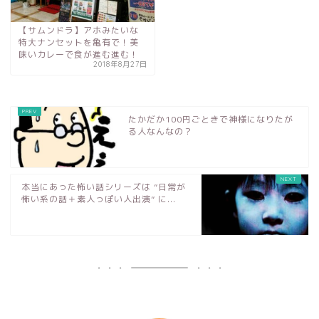
【サムンドラ】アホみたいな
特大ナンセットを亀有で！美
味いカレーで食が進む進む！
2018年8月27日
たかだか100円ごときで神様になりたが
る人なんなの？
本当にあった怖い話シリーズは ”日常が
怖い系の話＋素人っぽい人出演” に...