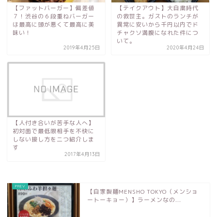
【ファットバーガー】偏差値
【テイクアウト】大自粛時代
７！渋谷の６段重ねバーガー
の救世主。ガストのランチが
は最高に頭が悪くて最高に美
異常に安いから千円以内でド
味い！
チャクソ満腹になれた件につ
いて。
2019年4月25日
2020年4月24日
【人付き合いが苦手な人へ】
初対面で最低限相手を不快に
しない接し方を二つ紹介しま
す
2017年4月13日
【自家製麺MENSHO TOKYO（メンショ
ートーキョー）】ラーメンなの...