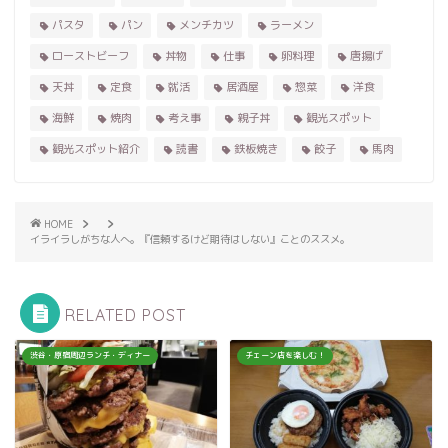
パスタ
パン
メンチカツ
ラーメン
ローストビーフ
丼物
仕事
卵料理
唐揚げ
天丼
定食
就活
居酒屋
惣菜
洋食
海鮮
焼肉
考え事
親子丼
観光スポット
観光スポット紹介
読書
鉄板焼き
餃子
馬肉
HOME
イライラしがちな人へ。『信頼するけど期待はしない』ことのススメ。
RELATED POST
渋谷・原宿周辺ランチ・ディナー
チェーン店を楽しむ！