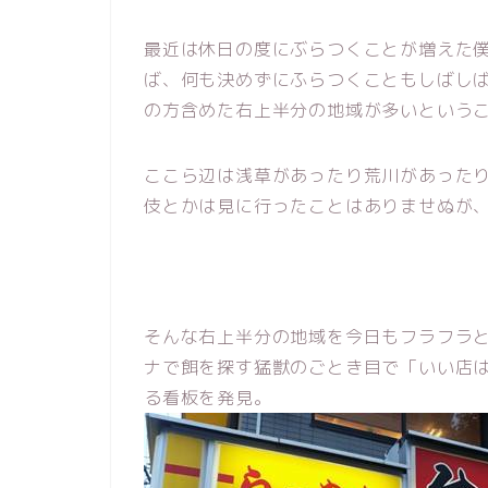
最近は休日の度にぶらつくことが増えた
ば、何も決めずにふらつくこともしばし
の方含めた右上半分の地域が多いという
ここら辺は浅草があったり荒川があった
伎とかは見に行ったことはありませぬが
そんな右上半分の地域を今日もフラフラ
ナで餌を探す猛獣のごとき目で「いい店
る看板を発見。