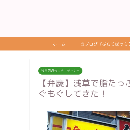
ホーム
当ブログ『ぶらりぼっち
浅草周辺ランチ・ディナー
【弁慶】浅草で脂たっ
ぐもぐしてきた！