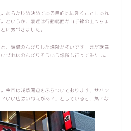
僕。
あらかじめ決めてある目的地に赴くこともあれ
ば。
というか、最近は行動範囲が山手線の上っちょ
ことに気づきました。
りと、結構のんびりした場所が多いです。まだ歌舞
、いづれはのんびりそういう場所も行ってみたい。
と。今回は浅草周辺をふらついております。サバン
は？いい店はいねえがあ？」としていると、気にな