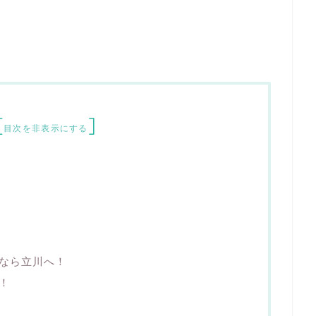
[
]
目次を非表示にする
なら立川へ！
！