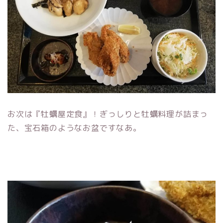
お次は『牡蠣屋定食』！ぎっしりと牡蠣料理が詰まっ
た、宝石箱のようなお盆ですなあ。