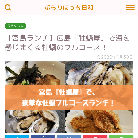
ぶらりぼっち日和
旅先グルメ
【宮島ランチ】広島『牡蠣屋』で海を
感じまくる牡蠣のフルコース！
2020年1月30日