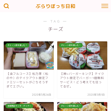
ぶらりぼっち日和
― TAG ―
チーズ
チェーン店を楽しむ！
チェーン店を楽しむ！
【油フルコース】松乃家（松
【神=バーガーキング】テイク
のや）のテイクアウト限定フ
アウト限定でバーガー1個無料
ァミリーセットがごちそうす
サービス！どう考えても狂っ
ぎてエグい。
てるぜ。
2020年5月26日
2020年5月1日
池袋周辺ランチ・ディナー
チェーン店を楽しむ！