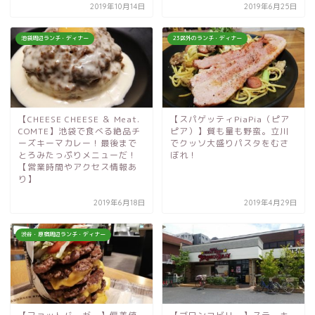
2019年10月14日
2019年6月25日
池袋周辺ランチ・ディナー
23区外のランチ・ディナー
【CHEESE CHEESE ＆ Meat.
【スパゲッティPiaPia（ピア
COMTE】池袋で食べる絶品チ
ピア）】質も量も野蛮。立川
ーズキーマカレー！最後まで
でクッソ大盛りパスタをむさ
とろみたっぷりメニューだ！
ぼれ！
【営業時間やアクセス情報あ
り】
2019年6月18日
2019年4月29日
渋谷・原宿周辺ランチ・ディナー