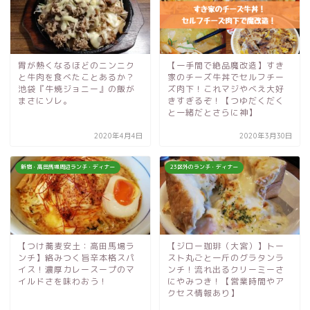
胃が熱くなるほどのニンニク
【一手間で絶品魔改造】すき
と牛肉を食べたことあるか？
家のチーズ牛丼でセルフチー
池袋『牛焼ジョニー』の飯が
ズ肉下！これマジやべえ大好
まさにソレ。
きすぎるぞ！【つゆだくだく
と一緒だとさらに神】
2020年4月4日
2020年3月30日
新宿・高田馬場周辺ランチ・ディナー
23区外のランチ・ディナー
【つけ蕎麦安土：高田馬場ラ
【ジロー珈琲（大宮）】トー
ンチ】絡みつく旨辛本格スパ
スト丸ごと一斤のグラタンラ
イス！濃厚カレースープのマ
ンチ！流れ出るクリーミーさ
イルドさを味わおう！
にやみつき！【営業時間やア
クセス情報あり】