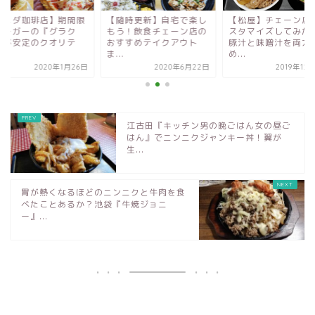
随時更新】自宅で楽し
【松屋】チェーン店でカ
【コメダ珈琲店】期
う！飲食チェーン店の
スタマイズしてみた！〜
定バーガーの『グラ
すすめテイクアウト
豚汁と味噌汁を両方飲
ロ』が安定のクオリ
.
め...
ィ！...
2020年6月22日
2019年12月19日
2020年1
江古田『キッチン男の晩ごはん女の昼ご
はん』でニンニクジャンキー丼！翼が
生...
胃が熱くなるほどのニンニクと牛肉を食
べたことあるか？池袋『牛焼ジョニ
ー』...