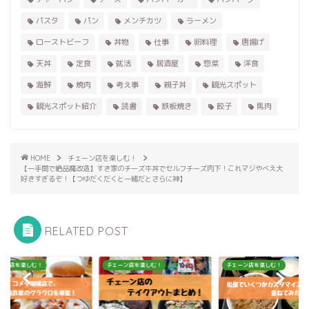
パスタ
パン
メンチカツ
ラーメン
ローストビーフ
丼物
仕事
卵料理
唐揚げ
天丼
定食
就活
居酒屋
惣菜
洋食
海鮮
焼肉
考え事
親子丼
観光スポット
観光スポット紹介
読書
鉄板焼き
餃子
馬肉
HOME
チェーン店を楽しむ！
【一手間で絶品魔改造】すき家のチーズ牛丼でセルフチーズ肉下！これマジやべえ大
好きすぎるぞ！【つゆだくだくと一緒だとさらに神】
RELATED POST
ーン店を楽しむ！
チェーン店を楽しむ！
チェーン店を楽しむ！