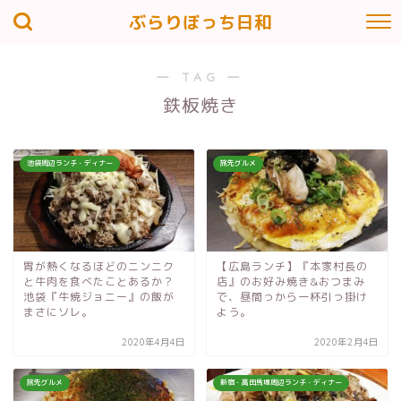
ぶらりぼっち日和
― TAG ―
鉄板焼き
池袋周辺ランチ・ディナー
旅先グルメ
胃が熱くなるほどのニンニク
【広島ランチ】『本家村長の
と牛肉を食べたことあるか？
店』のお好み焼き&おつまみ
池袋『牛焼ジョニー』の飯が
で、昼間っから一杯引っ掛け
まさにソレ。
よう。
2020年4月4日
2020年2月4日
旅先グルメ
新宿・高田馬場周辺ランチ・ディナー