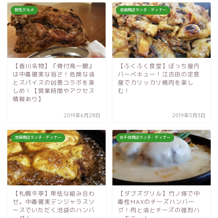
旅先グルメ
池袋周辺ランチ・ディナー
【香川名物】『骨付鳥一鶴』
【ふくふく食堂】ぼっち屋内
は中毒確実な旨さ！危険な油
バーベキュー！江古田の定食
とスパイスの凶悪コラボを楽
屋でカリッカリ焼肉を楽し
しめ！【営業時間やアクセス
む！
情報あり】
2019年6月28日
2019年5月3日
池袋周辺ランチ・ディナー
北千住周辺ランチ・ディナー
【札幌牛亭】卑怯な組み合わ
【ダブズグリル】竹ノ塚で中
せ。中毒確実デンジャラスソ
毒性MAXのチーズハンバー
ースでいただく池袋のハンバ
グ！肉と油とチーズの強烈ハ