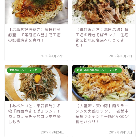
【広島お好み焼き】毎日行列
【真打みかさ：高田馬場】超
必至！『薬研堀八昌』で王道
王道の焼きそばランチ！住宅
の鉄板焼きを貪れ！
街に紛れた名店へ行ってき
た！
2020年1月22日
2019年10月7日
池袋周辺ランチ・ディナー
新宿・高田馬場周辺ランチ・ディナー
【あぺたいと：東武練馬】名
【大盛軒：東中野】肉＆ラー
物『両面やきそば』ランチ！
メンの大盛りランチ！老舗中
カリカリモチッなコラボを楽
華屋でジャンキー感MAXの定
しもう！
食をパクリ！
2019年9月24日
2019年9月18日