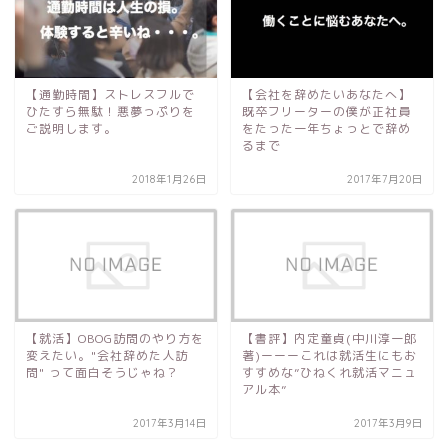
【通勤時間】ストレスフルで
【会社を辞めたいあなたへ】
ひたすら無駄！悪夢っぷりを
既卒フリーターの僕が正社員
ご説明します。
をたった一年ちょっとで辞め
るまで
2018年1月26日
2017年7月20日
【就活】OBOG訪問のやり方を
【書評】内定童貞(中川淳一郎
変えたい。"会社辞めた人訪
著)ーーーこれは就活生にもお
問" って面白そうじゃね？
すすめな”ひねくれ就活マニュ
アル本”
2017年3月14日
2017年3月9日