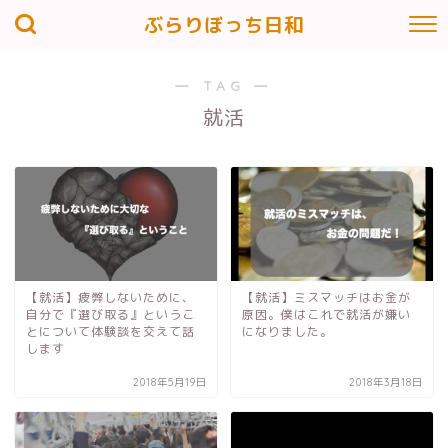
ぶらりぼっち日和
― TAG ―
就活
【就活】疲弊しないために、
【就活】ミスマッチはお金が
自分で『選び取る』というこ
原因。僕はこれで就活が嫌い
とについて体験談を交えて話
になりました。
します
2018年5月19日
2018年3月18日